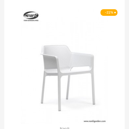
-22%
Nardi