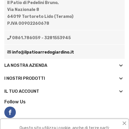
Il Patio di Pedelini Bruno,
Via Nazionale 8
64019 Tortoreto Lido (Teramo)
P.IVA 00902260678
0861.786059 - 3281553945
info@ilpatioarredogiardino.it
keyboard_arrow_down
LA NOSTRA AZIENDA
keyboard_arrow_down
I NOSTRI PRODOTTI

IL TUO ACCOUNT
Follow Us
Questo sito utilizza i cookie, anche di terze parti: