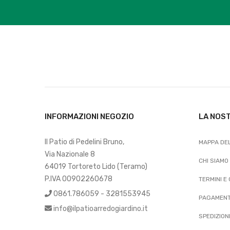
INFORMAZIONI NEGOZIO
LA NOS
Il Patio di Pedelini Bruno,
MAPPA DEL
Via Nazionale 8
CHI SIAMO
64019 Tortoreto Lido (Teramo)
P.IVA 00902260678
TERMINI E
0861.786059 - 3281553945
PAGAMENT
info@ilpatioarredogiardino.it
SPEDIZION