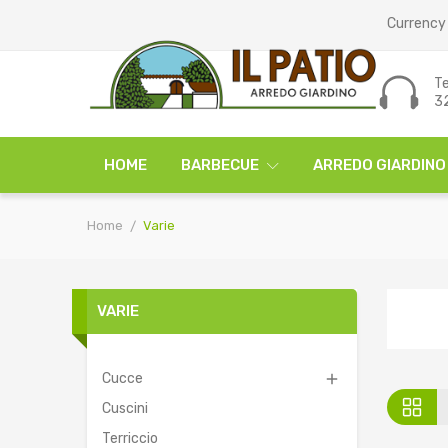
Currency 
Te
3
HOME
BARBECUE
ARREDO GIARDINO
Home
Varie
VARIE
Cucce

Cuscini
Terriccio