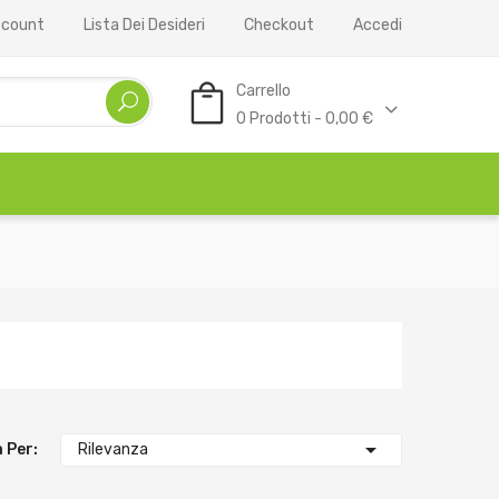
Account
Lista Dei Desideri
Checkout
Accedi
Carrello
0 Prodotti - 0,00 €

 Per:
Rilevanza