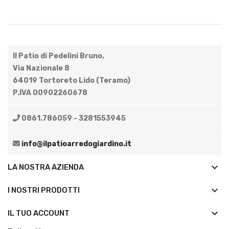
Il Patio di Pedelini Bruno,
Via Nazionale 8
64019 Tortoreto Lido (Teramo)
P.IVA 00902260678
0861.786059 - 3281553945
info@ilpatioarredogiardino.it
keyboard_arrow_down
LA NOSTRA AZIENDA
keyboard_arrow_down
I NOSTRI PRODOTTI

IL TUO ACCOUNT