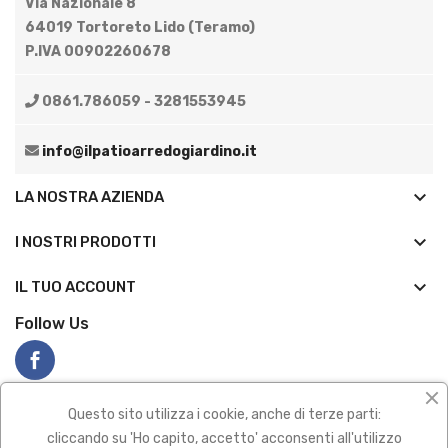
Via Nazionale 8
64019 Tortoreto Lido (Teramo)
P.IVA 00902260678
0861.786059 - 3281553945
info@ilpatioarredogiardino.it
keyboard_arrow_down
LA NOSTRA AZIENDA
keyboard_arrow_down
I NOSTRI PRODOTTI

IL TUO ACCOUNT
Follow Us
Questo sito utilizza i cookie, anche di terze parti:
cliccando su 'Ho capito, accetto' acconsenti all'utilizzo