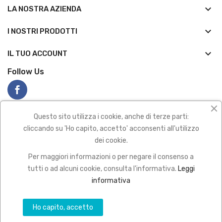
keyboard_arrow_down
LA NOSTRA AZIENDA
keyboard_arrow_down
I NOSTRI PRODOTTI

IL TUO ACCOUNT
Follow Us
Questo sito utilizza i cookie, anche di terze parti:
cliccando su 'Ho capito, accetto' acconsenti all'utilizzo
dei cookie.
Privacy policy
|
Termini e condizioni
Per maggiori informazioni o per negare il consenso a
2022 All Rights Reserved
tutti o ad alcuni cookie, consulta l'informativa.
Leggi
Pagamenti sicuro con
informativa
Ho capito, accetto