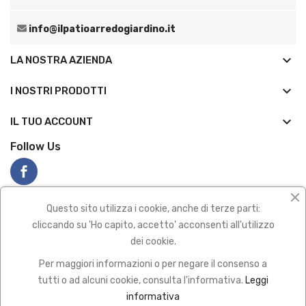
info@ilpatioarredogiardino.it
keyboard_arrow_down
LA NOSTRA AZIENDA
keyboard_arrow_down
I NOSTRI PRODOTTI

IL TUO ACCOUNT
Follow Us
Questo sito utilizza i cookie, anche di terze parti:
cliccando su 'Ho capito, accetto' acconsenti all'utilizzo
dei cookie.
Privacy policy
|
Termini e condizioni
Per maggiori informazioni o per negare il consenso a
2022 All Rights Reserved
tutti o ad alcuni cookie, consulta l'informativa.
Leggi
Pagamenti sicuro con
informativa