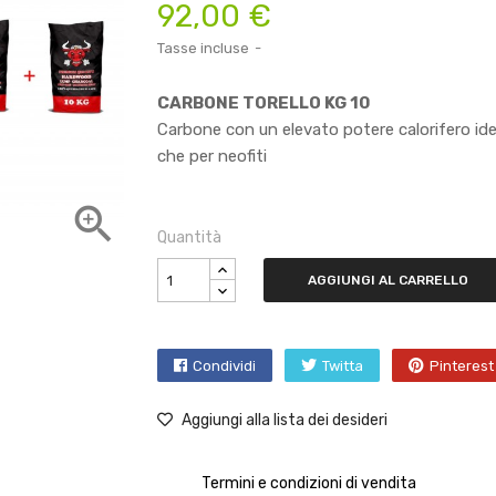
92,00 €
Tasse incluse
CARBONE TORELLO KG 10
Carbone con un elevato potere calorifero ideal
che per neofiti

Quantità
AGGIUNGI AL CARRELLO
Condividi
Twitta
Pinterest
Aggiungi alla lista dei desideri
Termini e condizioni di vendita