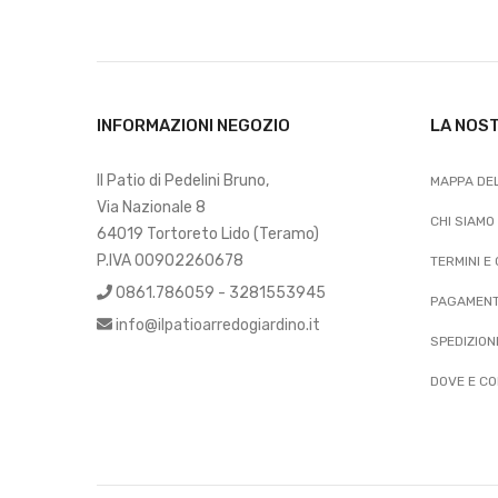
INFORMAZIONI NEGOZIO
LA NOS
Il Patio di Pedelini Bruno,
MAPPA DEL
Via Nazionale 8
CHI SIAMO
64019 Tortoreto Lido (Teramo)
P.IVA 00902260678
TERMINI E
0861.786059 - 3281553945
PAGAMENT
info@ilpatioarredogiardino.it
SPEDIZION
DOVE E CO