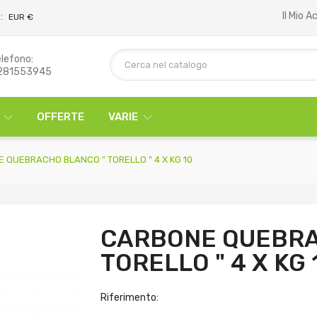
Il Mio 
:
EUR €
lefono:
281553945
OFFERTE
VARIE
 QUEBRACHO BLANCO " TORELLO " 4 X KG 10
CARBONE QUEBRA
TORELLO " 4 X KG 
Riferimento: