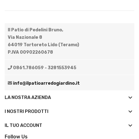
Il Patio di Pedelini Bruno,
Via Nazionale 8
64019 Tortoreto Lido (Teramo)
P.IVA 00902260678
0861.786059 - 3281553945
info@ilpatioarredogiardino.it
keyboard_arrow_down
LA NOSTRA AZIENDA
keyboard_arrow_down
I NOSTRI PRODOTTI

IL TUO ACCOUNT
Follow Us