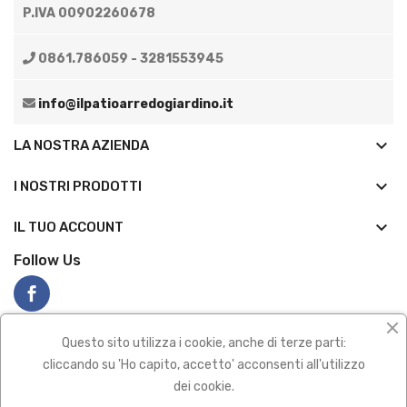
P.IVA 00902260678
0861.786059 - 3281553945
info@ilpatioarredogiardino.it
keyboard_arrow_down
LA NOSTRA AZIENDA
keyboard_arrow_down
I NOSTRI PRODOTTI

IL TUO ACCOUNT
Follow Us
Questo sito utilizza i cookie, anche di terze parti:
cliccando su 'Ho capito, accetto' acconsenti all'utilizzo
dei cookie.
Privacy policy
|
Termini e condizioni