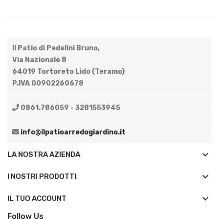
Il Patio di Pedelini Bruno,
Via Nazionale 8
64019 Tortoreto Lido (Teramo)
P.IVA 00902260678
0861.786059 - 3281553945
info@ilpatioarredogiardino.it
keyboard_arrow_down
LA NOSTRA AZIENDA
keyboard_arrow_down
I NOSTRI PRODOTTI

IL TUO ACCOUNT
Follow Us