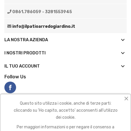
0861.786059 - 3281553945
info@ilpatioarredogiardino.it
keyboard_arrow_down
LA NOSTRA AZIENDA
keyboard_arrow_down
I NOSTRI PRODOTTI

IL TUO ACCOUNT
Follow Us
Questo sito utilizza i cookie, anche di terze parti:
cliccando su 'Ho capito, accetto' acconsenti all'utilizzo
dei cookie.
Privacy policy
|
Termini e condizioni
Per maggiori informazioni o per negare il consenso a