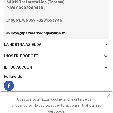
64019 Tortoreto Lido (Teramo)
P.IVA 00902260678
0861.786059 - 3281553945
info@ilpatioarredogiardino.it
keyboard_arrow_down
LA NOSTRA AZIENDA
keyboard_arrow_down
I NOSTRI PRODOTTI

IL TUO ACCOUNT
Follow Us
Questo sito utilizza i cookie, anche di terze parti:
cliccando su 'Ho capito, accetto' acconsenti all'utilizzo
dei cookie.