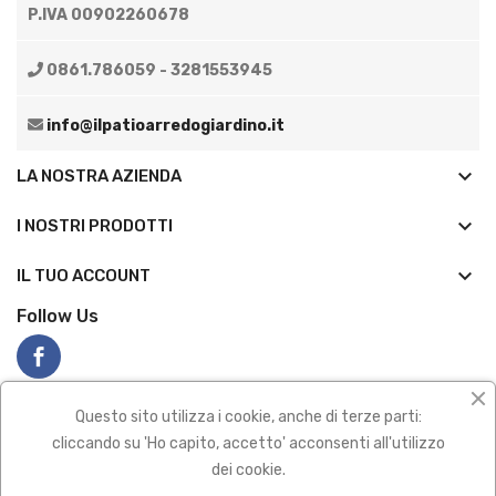
P.IVA 00902260678
0861.786059 - 3281553945
info@ilpatioarredogiardino.it
keyboard_arrow_down
LA NOSTRA AZIENDA
keyboard_arrow_down
I NOSTRI PRODOTTI

IL TUO ACCOUNT
Follow Us
Questo sito utilizza i cookie, anche di terze parti:
cliccando su 'Ho capito, accetto' acconsenti all'utilizzo
dei cookie.
Privacy policy
|
Termini e condizioni