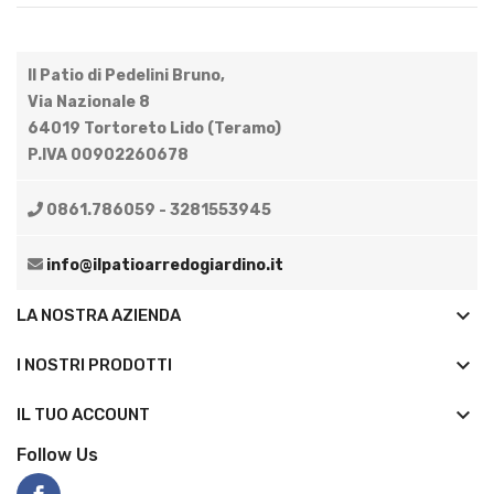
Il Patio di Pedelini Bruno,
Via Nazionale 8
64019 Tortoreto Lido (Teramo)
P.IVA 00902260678
0861.786059 - 3281553945
info@ilpatioarredogiardino.it
keyboard_arrow_down
LA NOSTRA AZIENDA
keyboard_arrow_down
I NOSTRI PRODOTTI

IL TUO ACCOUNT
Follow Us