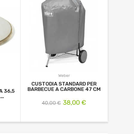
Weber
CUSTODIA STANDARD PER
CUST
BARBECUE A CARBONE 47 CM
BARBEC
A 36,5
..
38,00 €
40,00 €
4