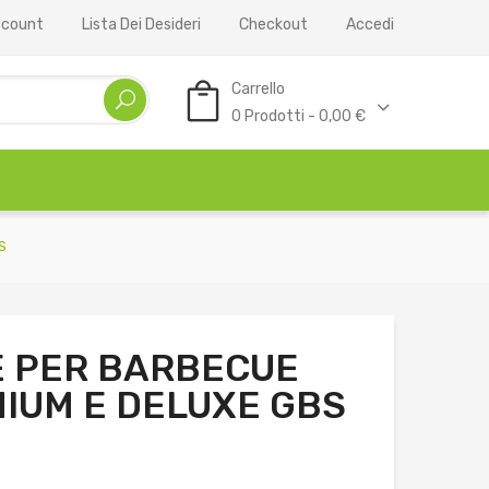
Account
Lista Dei Desideri
Checkout
Accedi
Carrello
0 Prodotti - 0,00 €
S
E PER BARBECUE
IUM E DELUXE GBS