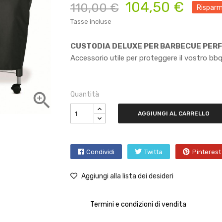
104,50 €
110,00 €
Risparm
Tasse incluse
CUSTODIA DELUXE PER BARBECUE PERF
Accessorio utile per proteggere il vostro bbq

Quantità
AGGIUNGI AL CARRELLO
Condividi
Twitta
Pinterest
Aggiungi alla lista dei desideri
Termini e condizioni di vendita