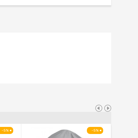
-5%
-5%