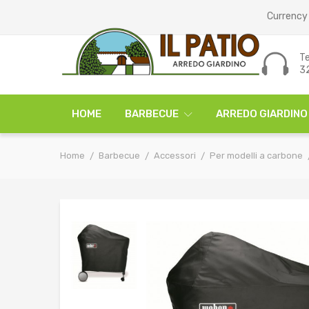
Currency 
Te
3
HOME
BARBECUE
ARREDO GIARDINO
Home
Barbecue
Accessori
Per modelli a carbone