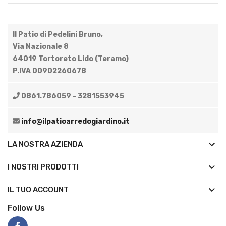
Il Patio di Pedelini Bruno,
Via Nazionale 8
64019 Tortoreto Lido (Teramo)
P.IVA 00902260678
0861.786059 - 3281553945
info@ilpatioarredogiardino.it
keyboard_arrow_down
LA NOSTRA AZIENDA
keyboard_arrow_down
I NOSTRI PRODOTTI

IL TUO ACCOUNT
Follow Us