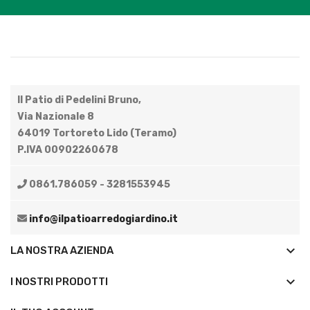
Il Patio di Pedelini Bruno,
Via Nazionale 8
64019 Tortoreto Lido (Teramo)
P.IVA 00902260678
0861.786059 - 3281553945
info@ilpatioarredogiardino.it
keyboard_arrow_down
LA NOSTRA AZIENDA
keyboard_arrow_down
I NOSTRI PRODOTTI