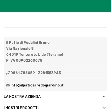
Il Patio di Pedelini Bruno,
Via Nazionale 8
64019 Tortoreto Lido (Teramo)
P.IVA 00902260678
0861.786059 - 3281553945
info@ilpatioarredogiardino.it
keyboard_arrow_down
LA NOSTRA AZIENDA
keyboard_arrow_down
I NOSTRI PRODOTTI