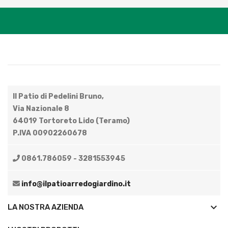
Il Patio di Pedelini Bruno,
Via Nazionale 8
64019 Tortoreto Lido (Teramo)
P.IVA 00902260678
0861.786059 - 3281553945
info@ilpatioarredogiardino.it
keyboard_arrow_down
LA NOSTRA AZIENDA