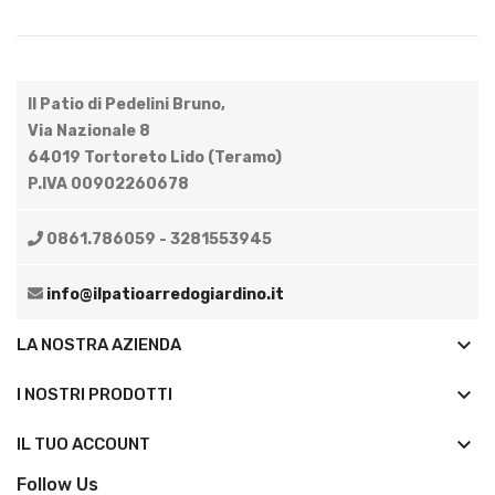
Il Patio di Pedelini Bruno,
Via Nazionale 8
64019 Tortoreto Lido (Teramo)
P.IVA 00902260678
0861.786059 - 3281553945
info@ilpatioarredogiardino.it
keyboard_arrow_down
LA NOSTRA AZIENDA
keyboard_arrow_down
I NOSTRI PRODOTTI

IL TUO ACCOUNT
Follow Us