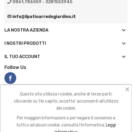
0861.786059 - 3281553945
info@ilpatioarredogiardino.it
keyboard_arrow_down
LA NOSTRA AZIENDA
keyboard_arrow_down
I NOSTRI PRODOTTI

IL TUO ACCOUNT
Follow Us
Questo sito utilizza i cookie, anche di terze parti:
cliccando su 'Ho capito, accetto' acconsenti all'utilizzo
dei cookie.
Privacy policy
|
Termini e condizioni
Per maggiori informazioni o per negare il consenso a
2022 All Rights Reserved
tutti o ad alcuni cookie, consulta l'informativa.
Leggi