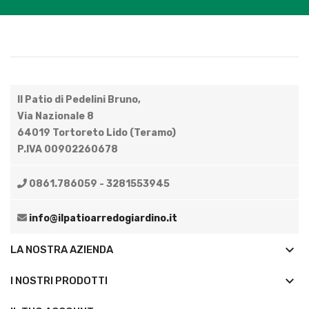
Il Patio di Pedelini Bruno,
Via Nazionale 8
64019 Tortoreto Lido (Teramo)
P.IVA 00902260678
0861.786059 - 3281553945
info@ilpatioarredogiardino.it
keyboard_arrow_down
LA NOSTRA AZIENDA
keyboard_arrow_down
I NOSTRI PRODOTTI