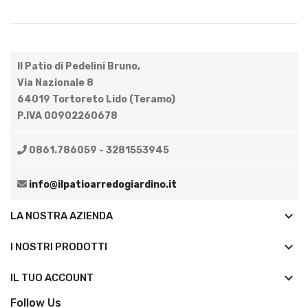
Il Patio di Pedelini Bruno,
Via Nazionale 8
64019 Tortoreto Lido (Teramo)
P.IVA 00902260678
0861.786059 - 3281553945
info@ilpatioarredogiardino.it
keyboard_arrow_down
LA NOSTRA AZIENDA
keyboard_arrow_down
I NOSTRI PRODOTTI

IL TUO ACCOUNT
Follow Us