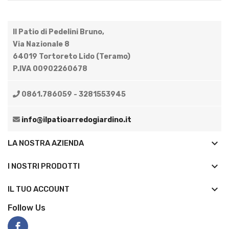
Il Patio di Pedelini Bruno,
Via Nazionale 8
64019 Tortoreto Lido (Teramo)
P.IVA 00902260678
0861.786059 - 3281553945
info@ilpatioarredogiardino.it
keyboard_arrow_down
LA NOSTRA AZIENDA
keyboard_arrow_down
I NOSTRI PRODOTTI

IL TUO ACCOUNT
Follow Us