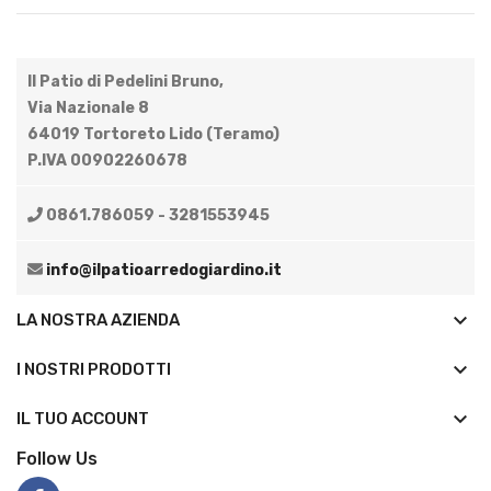
Il Patio di Pedelini Bruno,
Via Nazionale 8
64019 Tortoreto Lido (Teramo)
P.IVA 00902260678
0861.786059 - 3281553945
info@ilpatioarredogiardino.it
keyboard_arrow_down
LA NOSTRA AZIENDA
keyboard_arrow_down
I NOSTRI PRODOTTI

IL TUO ACCOUNT
Follow Us