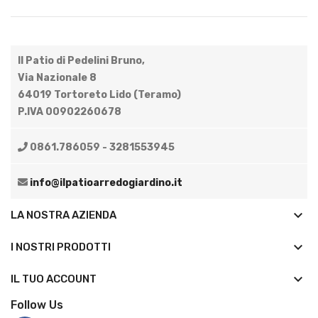
Il Patio di Pedelini Bruno,
Via Nazionale 8
64019 Tortoreto Lido (Teramo)
P.IVA 00902260678
0861.786059 - 3281553945
info@ilpatioarredogiardino.it
keyboard_arrow_down
LA NOSTRA AZIENDA
keyboard_arrow_down
I NOSTRI PRODOTTI

IL TUO ACCOUNT
Follow Us