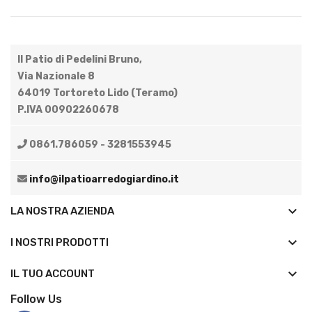
Il Patio di Pedelini Bruno,
Via Nazionale 8
64019 Tortoreto Lido (Teramo)
P.IVA 00902260678
0861.786059 - 3281553945
info@ilpatioarredogiardino.it
keyboard_arrow_down
LA NOSTRA AZIENDA
keyboard_arrow_down
I NOSTRI PRODOTTI

IL TUO ACCOUNT
Follow Us