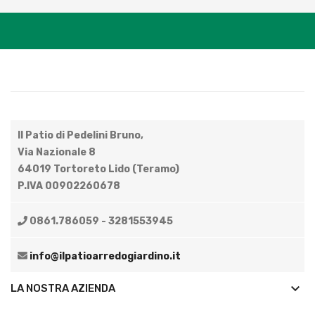
Il Patio di Pedelini Bruno,
Via Nazionale 8
64019 Tortoreto Lido (Teramo)
P.IVA 00902260678
0861.786059 - 3281553945
info@ilpatioarredogiardino.it
keyboard_arrow_down
LA NOSTRA AZIENDA