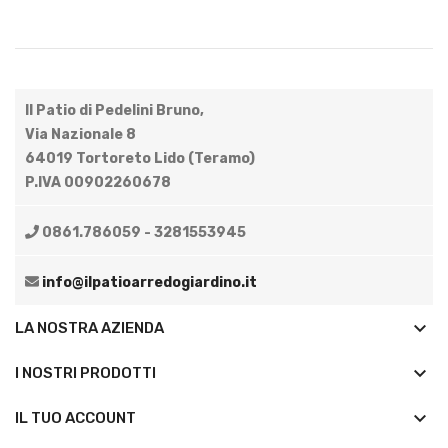
Il Patio di Pedelini Bruno,
Via Nazionale 8
64019 Tortoreto Lido (Teramo)
P.IVA 00902260678
0861.786059 - 3281553945
info@ilpatioarredogiardino.it
keyboard_arrow_down
LA NOSTRA AZIENDA
keyboard_arrow_down
I NOSTRI PRODOTTI

IL TUO ACCOUNT