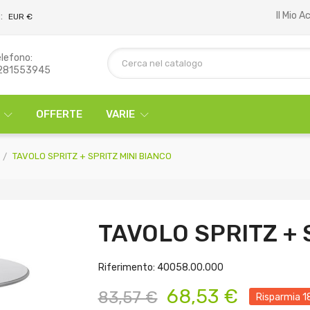
Il Mio 
:
EUR €
lefono:
281553945
OFFERTE
VARIE
TAVOLO SPRITZ + SPRITZ MINI BIANCO
TAVOLO SPRITZ + 
Riferimento: 40058.00.000
68,53 €
83,57 €
Risparmia 1