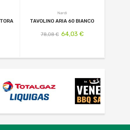
Nardi
RTORA
TAVOLINO ARIA 60 BIANCO
TAVOL
64,03 €
78,08 €
51