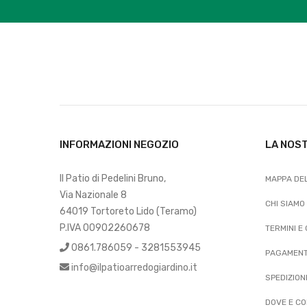
INFORMAZIONI NEGOZIO
LA NOS
Il Patio di Pedelini Bruno,
MAPPA DEL
Via Nazionale 8
CHI SIAMO
64019 Tortoreto Lido (Teramo)
P.IVA 00902260678
TERMINI E
0861.786059 - 3281553945
PAGAMENT
info@ilpatioarredogiardino.it
SPEDIZION
DOVE E CO