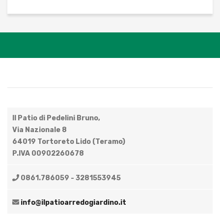
Il Patio di Pedelini Bruno,
Via Nazionale 8
64019 Tortoreto Lido (Teramo)
P.IVA 00902260678
0861.786059 - 3281553945
info@ilpatioarredogiardino.it