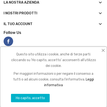
keyboard_arrow_down
LA NOSTRA AZIENDA
keyboard_arrow_down
I NOSTRI PRODOTTI

IL TUO ACCOUNT
Follow Us
Questo sito utilizza i cookie, anche di terze parti:
cliccando su 'Ho capito, accetto' acconsenti all'utilizzo
dei cookie.
Privacy policy
|
Termini e condizioni
Per maggiori informazioni o per negare il consenso a
2022 All Rights Reserved
tutti o ad alcuni cookie, consulta l'informativa.
Leggi
Pagamenti sicuro con
informativa
Ho capito, accetto