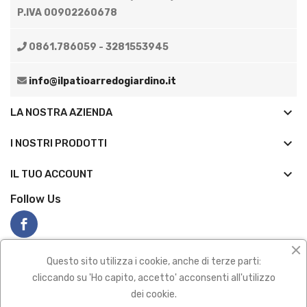
P.IVA 00902260678
0861.786059 - 3281553945
info@ilpatioarredogiardino.it
keyboard_arrow_down
LA NOSTRA AZIENDA
keyboard_arrow_down
I NOSTRI PRODOTTI

IL TUO ACCOUNT
Follow Us
Questo sito utilizza i cookie, anche di terze parti:
cliccando su 'Ho capito, accetto' acconsenti all'utilizzo
dei cookie.