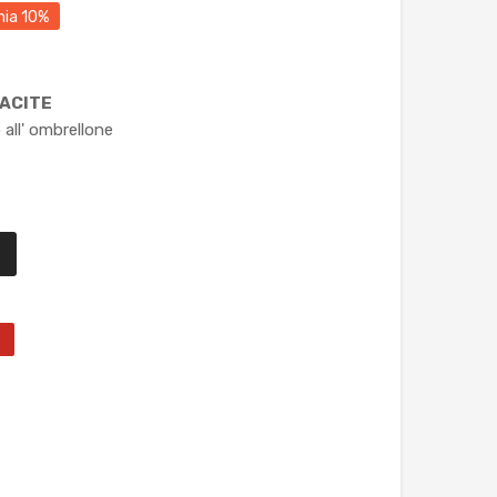
mia 10%
RACITE
all' ombrellone