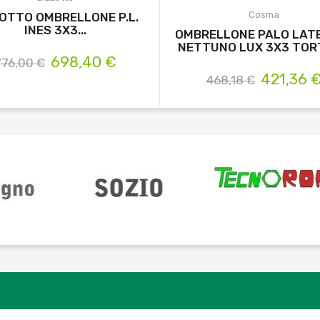
Cosma
OTTO OMBRELLONE P.L.
INES 3X3...
OMBRELLONE PALO LAT
NETTUNO LUX 3X3 TO
698,40 €
776,00 €
421,36 
468,18 €