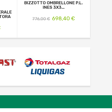
BIZZOTTO OMBRELLONE P.L.
OMBREL
INES 3X3...
NETTUN
ERALE
RTORA
698,40 €
776,00 €
46
€