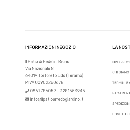
INFORMAZIONI NEGOZIO
LA NOS
Il Patio di Pedelini Bruno,
MAPPA DEL
Via Nazionale 8
CHI SIAMO
64019 Tortoreto Lido (Teramo)
P.IVA 00902260678
TERMINI E
0861.786059 - 3281553945
PAGAMENT
info@ilpatioarredogiardino.it
SPEDIZION
DOVE E CO