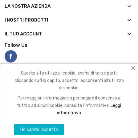
keyboard_arrow_down
LA NOSTRA AZIENDA
keyboard_arrow_down
I NOSTRI PRODOTTI

IL TUO ACCOUNT
Follow Us
Questo sito utilizza i cookie, anche di terze parti:
cliccando su 'Ho capito, accetto' acconsenti all'utilizzo
dei cookie.
Privacy policy
|
Termini e condizioni
Per maggiori informazioni o per negare il consenso a
2022 All Rights Reserved
tutti o ad alcuni cookie, consulta l'informativa.
Leggi
Pagamenti sicuro con
informativa
Ho capito, accetto