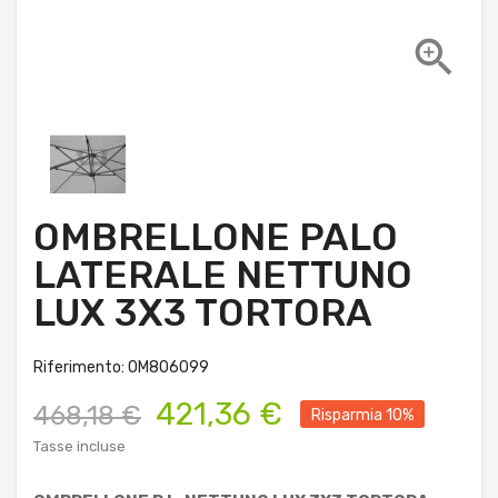

OMBRELLONE PALO
LATERALE NETTUNO
LUX 3X3 TORTORA
Riferimento: OM806099
421,36 €
468,18 €
Risparmia 10%
Tasse incluse