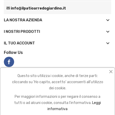
info@ilpatioarredogiardino.it
keyboard_arrow_down
LA NOSTRA AZIENDA
keyboard_arrow_down
I NOSTRI PRODOTTI

IL TUO ACCOUNT
Follow Us
Questo sito utilizza i cookie, anche di terze parti:
cliccando su 'Ho capito, accetto' acconsenti all'utilizzo
dei cookie.
Privacy policy
|
Termini e condizioni
Per maggiori informazioni o per negare il consenso a
2022 All Rights Reserved
tutti o ad alcuni cookie, consulta l'informativa.
Leggi
Pagamenti sicuro con
informativa