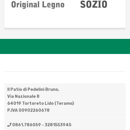
Il Patio di Pedelini Bruno,
Via Nazionale 8
64019 Tortoreto Lido (Teramo)
P.IVA 00902260678
0861.786059 - 3281553945