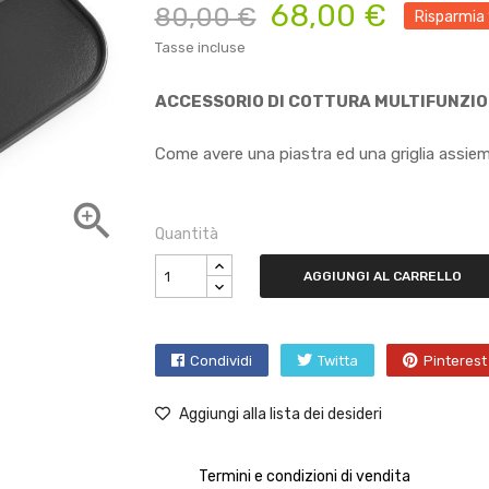
68,00 €
80,00 €
Risparmia
Tasse incluse
ACCESSORIO DI COTTURA MULTIFUNZI
Come avere una piastra ed una griglia assie

Quantità
AGGIUNGI AL CARRELLO
Condividi
Twitta
Pinterest
Aggiungi alla lista dei desideri
Termini e condizioni di vendita