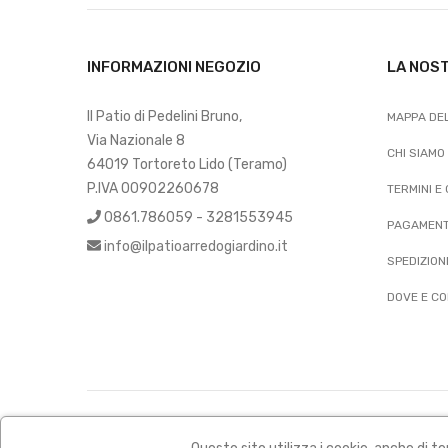
INFORMAZIONI NEGOZIO
LA NOS
Il Patio di Pedelini Bruno,
MAPPA DEL
Via Nazionale 8
CHI SIAMO
64019 Tortoreto Lido (Teramo)
P.IVA 00902260678
TERMINI E
0861.786059 - 3281553945
PAGAMENT
info@ilpatioarredogiardino.it
SPEDIZION
DOVE E CO
Privacy policy
|
Termini e condizioni