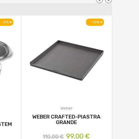
-5%
-10%
Weber
WEBER CRAFTED-PIASTRA
WEBER 
GRANDE
SUPPO
STEM
99,00 €
110,00 €
8