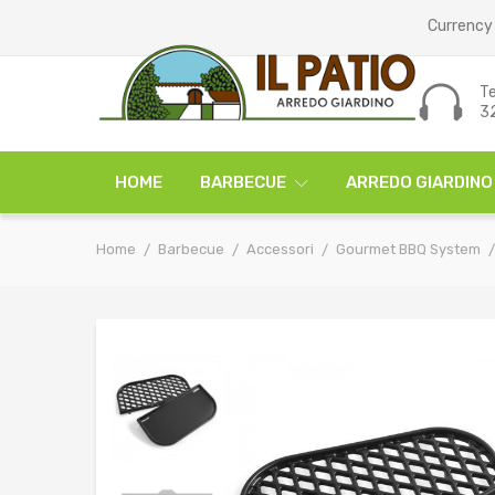
Currency 
Te
3
HOME
BARBECUE
ARREDO GIARDINO
Home
Barbecue
Accessori
Gourmet BBQ System