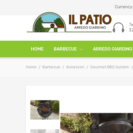
Currency 
Te
3
HOME
BARBECUE
ARREDO GIARDINO
Home
Barbecue
Accessori
Gourmet BBQ System