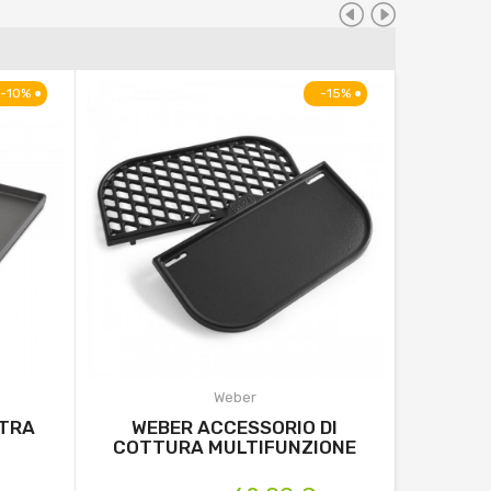
-10%
-15%
Weber
STRA
WEBER ACCESSORIO DI
PIAS
COTTURA MULTIFUNZIONE
GOU