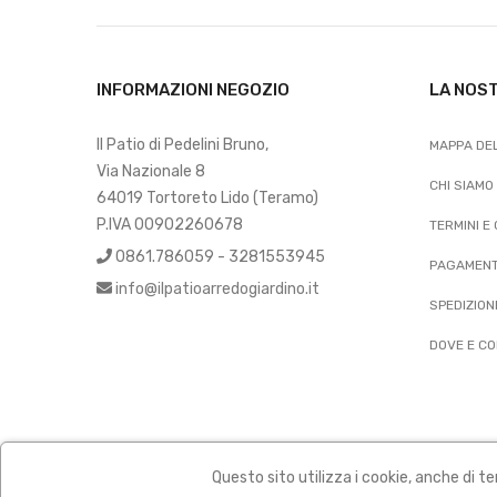
INFORMAZIONI NEGOZIO
LA NOS
Il Patio di Pedelini Bruno,
MAPPA DEL
Via Nazionale 8
CHI SIAMO
64019 Tortoreto Lido (Teramo)
P.IVA 00902260678
TERMINI E
0861.786059 - 3281553945
PAGAMENT
info@ilpatioarredogiardino.it
SPEDIZION
DOVE E CO
Questo sito utilizza i cookie, anche di te