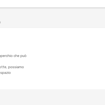
O
coperchio che può
ocotte, possiamo
 spazio