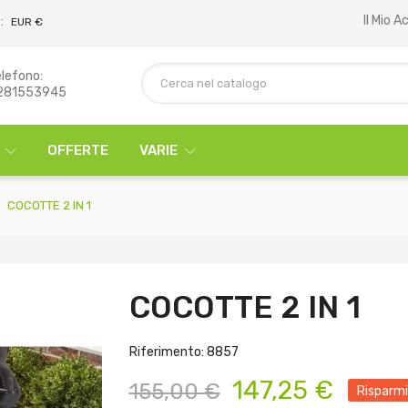
Il Mio 
:
EUR €
lefono:
281553945
OFFERTE
VARIE
COCOTTE 2 IN 1
COCOTTE 2 IN 1
Riferimento: 8857
147,25 €
155,00 €
Risparm