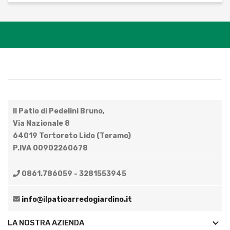
Il Patio di Pedelini Bruno,
Via Nazionale 8
64019 Tortoreto Lido (Teramo)
P.IVA 00902260678
0861.786059 - 3281553945
info@ilpatioarredogiardino.it
keyboard_arrow_down
LA NOSTRA AZIENDA